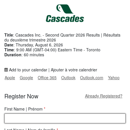
Title
: Cascades Inc. - Second Quarter 2026 Results | Résultats
du deuxième trimestre 2026
Date
: Thursday, August 6, 2026
Time
: 9:00 AM (GMT-04:00) Eastern Time - Toronto
Duration
: 60 minutes
Add to your calendar | Ajouter à votre calendrier
Apple
Google
Office 365
Outlook
Outlook.com
Yahoo
Register Now
Already Registered?
First Name | Prénom
*
Last Name | Nom de famille
*